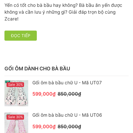
Yến có tốt cho bà bầu hay không? Bà bầu ăn yến được
không và cần lưu ý những gì? Giải đáp trọn bộ cùng
Zcare!
ĐỌC TIẾP
GỐI ÔM DÀNH CHO BÀ BẦU
Gối ôm bà bầu chữ U - Mã UT07
Sale 30%
599,000₫
850,000₫
Gối ôm bà bầu chữ U - Mã UT06
Sale 30%
599,000₫
850,000₫