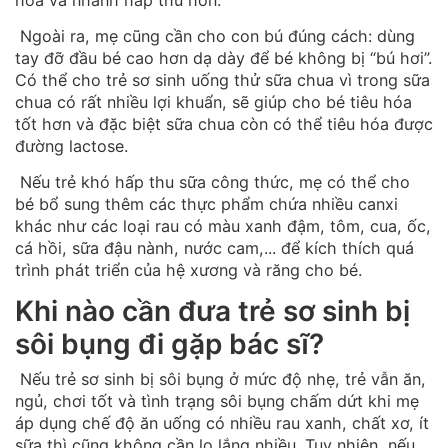
hóa và nhanh hấp thu hơn.
Ngoài ra, mẹ cũng cần cho con bú đúng cách: dùng
tay đỡ đầu bé cao hơn dạ dày để bé không bị “bú hơi”.
Có thể cho trẻ sơ sinh uống thử sữa chua vì trong sữa
chua có rất nhiều lợi khuẩn, sẽ giúp cho bé tiêu hóa
tốt hơn và đặc biệt sữa chua còn có thể tiêu hóa được
đường lactose.
Nếu trẻ khó hấp thu sữa công thức, mẹ có thể cho
bé bổ sung thêm các thực phẩm chứa nhiều canxi
khác như các loại rau có màu xanh đậm, tôm, cua, ốc,
cá hồi, sữa đậu nành, nước cam,... để kích thích quá
trình phát triển của hệ xương và răng cho bé.
Khi nào cần đưa trẻ sơ sinh bị
sôi bụng đi gặp bác sĩ?
Nếu trẻ sơ sinh bị sôi bụng ở mức độ nhẹ, trẻ vẫn ăn,
ngủ, chơi tốt và tình trạng sôi bụng chấm dứt khi mẹ
áp dụng chế độ ăn uống có nhiều rau xanh, chất xơ, ít
sữa thì cũng không cần lo lắng nhiều. Tuy nhiên, nếu