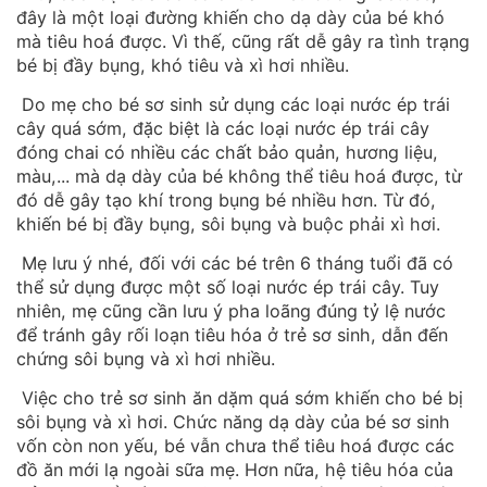
đây là một loại đường khiến cho dạ dày của bé khó
mà tiêu hoá được. Vì thế, cũng rất dễ gây ra tình trạng
bé bị đầy bụng, khó tiêu và xì hơi nhiều.
Do mẹ cho bé sơ sinh sử dụng các loại nước ép trái
cây quá sớm, đặc biệt là các loại nước ép trái cây
đóng chai có nhiều các chất bảo quản, hương liệu,
màu,... mà dạ dày của bé không thể tiêu hoá được, từ
đó dễ gây tạo khí trong bụng bé nhiều hơn. Từ đó,
khiến bé bị đầy bụng, sôi bụng và buộc phải xì hơi.
Mẹ lưu ý nhé, đối với các bé trên 6 tháng tuổi đã có
thể sử dụng được một số loại nước ép trái cây. Tuy
nhiên, mẹ cũng cần lưu ý pha loãng đúng tỷ lệ nước
để tránh gây rối loạn tiêu hóa ở trẻ sơ sinh, dẫn đến
chứng sôi bụng và xì hơi nhiều.
Việc cho trẻ sơ sinh ăn dặm quá sớm khiến cho bé bị
sôi bụng và xì hơi. Chức năng dạ dày của bé sơ sinh
vốn còn non yếu, bé vẫn chưa thể tiêu hoá được các
đồ ăn mới lạ ngoài sữa mẹ. Hơn nữa, hệ tiêu hóa của