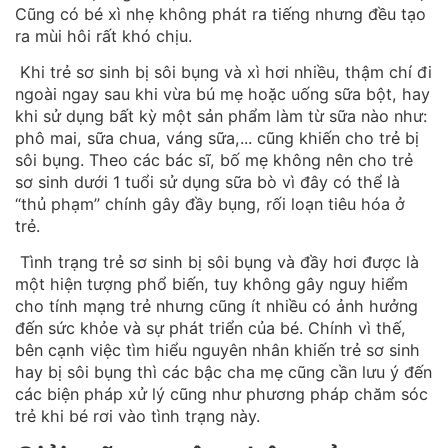
Cũng có bé xì nhẹ không phát ra tiếng nhưng đều tạo
ra mùi hôi rất khó chịu.
Khi trẻ sơ sinh bị sôi bụng và xì hơi nhiều, thậm chí đi
ngoài ngay sau khi vừa bú mẹ hoặc uống sữa bột, hay
khi sử dụng bất kỳ một sản phẩm làm từ sữa nào như:
phô mai, sữa chua, váng sữa,... cũng khiến cho trẻ bị
sôi bụng. Theo các bác sĩ, bố mẹ không nên cho trẻ
sơ sinh dưới 1 tuổi sử dụng sữa bò vì đây có thể là
“thủ phạm” chính gây đầy bụng, rối loạn tiêu hóa ở
trẻ.
Tình trạng trẻ sơ sinh bị sôi bụng và đầy hơi được là
một hiện tượng phổ biến, tuy không gây nguy hiểm
cho tính mạng trẻ nhưng cũng ít nhiều có ảnh hưởng
đến sức khỏe và sự phát triển của bé. Chính vì thế,
bên cạnh việc tìm hiểu nguyên nhân khiến trẻ sơ sinh
hay bị sôi bụng thì các bậc cha mẹ cũng cần lưu ý đến
các biện pháp xử lý cũng như phương pháp chăm sóc
trẻ khi bé rơi vào tình trạng này.