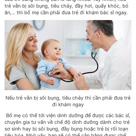
trẻ vẫn bị sôi bụng, tiêu chảy, đầy hơi, quấy khóc, bỏ
ăn,... thì bố mẹ cần phải đưa trẻ đi khám bác sĩ ngay.
Nếu trẻ vẫn bị sôi bụng, tiêu chảy thì cần phải đưa trẻ
đi khám ngay
Bố mẹ có thể tới viện dinh dưỡng để được các bác sĩ,
chuyên gia tư vấn về chế độ dinh dưỡng dành cho trẻ
sơ sinh hay bị sôi bụng, đầy bụng hoặc trẻ bị rối loạn
tiêu hóa. Nhờ vậy, bạn sẽ có thể cân bằng được chế