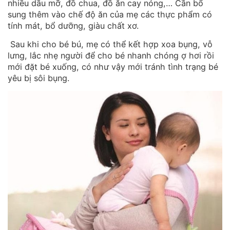
nhiều dầu mỡ, đồ chua, đồ ăn cay nóng,… Cần bổ
sung thêm vào chế độ ăn của mẹ các thực phẩm có
tính mát, bổ dưỡng, giàu chất xơ.
Sau khi cho bé bú, mẹ có thể kết hợp xoa bụng, vỗ
lưng, lắc nhẹ người để cho bé nhanh chóng ợ hơi rồi
mới đặt bé xuống, có như vậy mới tránh tình trạng bé
yêu bị sôi bụng.