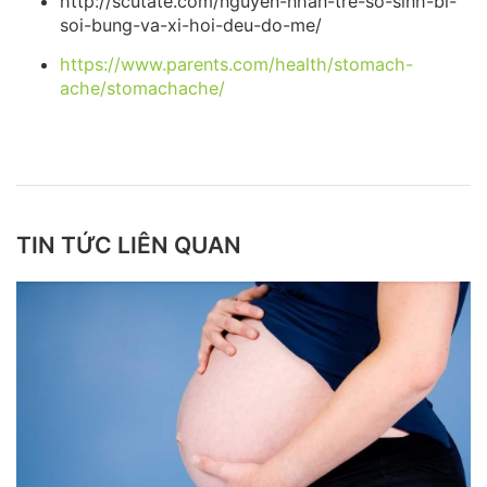
http://scutate.com/nguyen-nhan-tre-so-sinh-bi-
soi-bung-va-xi-hoi-deu-do-me/
https://www.parents.com/health/stomach-
ache/stomachache/
TIN TỨC LIÊN QUAN