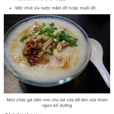
Một chút xíu nước mắm iốt hoặc muối iốt.
Món cháo gà nấm rơm cho bé vừa dễ làm vừa thơm
ngon bổ dưỡng