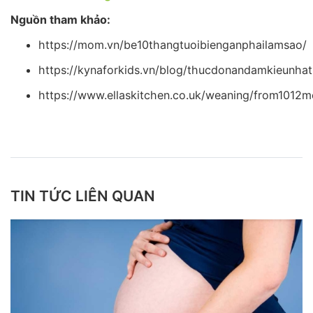
Nguồn tham khảo:
https://mom.vn/be10thangtuoibienganphailamsao/
https://kynaforkids.vn/blog/thucdonandamkieunha
https://www.ellaskitchen.co.uk/weaning/from1012m
TIN TỨC LIÊN QUAN