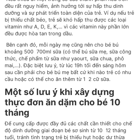
đều rất nguy hiểm, ảnh hưởng tới sự hấp thu dinh
dưỡng và sự phát triển toàn diện của trẻ. Ví dụ nếu trẻ
bị thiếu chất béo, trẻ sẽ khó hấp thu được các loại
vitamin như A, D, E, K,... vì các vitamin này phần lớn
đều được hòa tan trong dầu.
Bên cạnh đó, mỗi ngày mẹ cũng nên cho bé bú
khoảng 500 700ml sữa (có thể bú sữa mẹ, sữa công
thức, chế phẩm từ sữa như yaourt, sữa chua, phô
mai,…). Đặc biệt lưu ý, từ lúc 19h tối đến sáng hôm
sau cần phải cho bé bú mẹ bất cứ khi nào trẻ có nhu
cầu hoặc có thể cho ăn thêm từ 1 2 cữ sữa.
Một số lưu ý khi xây dựng
thực đơn ăn dặm cho bé 10
tháng
Để cung cấp được đầy đủ các chất cần thiết cho chế
độ dinh dưỡng giai đoạn bé sơ sinh từ 10 12 tháng
tuổi, tránh tình trạng trẻ bị thiếu hụt hoặc dư thừa