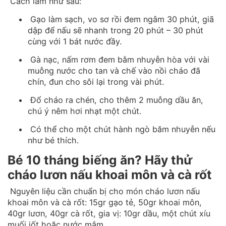
Cách làm như sau:
Gạo làm sạch, vo sơ rồi đem ngâm 30 phút, giã
dập để nấu sẽ nhanh trong 20 phút – 30 phút
cùng với 1 bát nước đầy.
Gà nạc, nấm rơm đem bằm nhuyễn hòa với vài
muỗng nước cho tan và chế vào nồi cháo đã
chín, đun cho sôi lại trong vài phút.
Đổ cháo ra chén, cho thêm 2 muỗng dầu ăn,
chú ý nêm hơi nhạt một chút.
Có thể cho một chút hành ngò băm nhuyễn nếu
như bé thích.
Bé 10 tháng biếng ăn? Hãy thử
cháo lươn nấu khoai môn và cà rốt
Nguyên liệu cần chuẩn bị cho món cháo lươn nấu
khoai môn và cà rốt: 15gr gạo tẻ, 50gr khoai môn,
40gr lươn, 40gr cà rốt, gia vị: 10gr dầu, một chút xíu
muối iốt hoặc nước mắm.