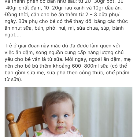
và thành phần cơ bản như sau: từ 20 30gr bột, 30
40gr chất đạm, 10 20gr rau xanh và 10gr dầu ăn.
Đồng thời, cần cho bé ăn thêm từ 2 – 3 bữa phụ/
ngày. Bữa phụ cho bé có thể thay đổi bằng các thức
ăn như: sữa, bún, phở, nui, mì, sữa chua, súp, bánh
ngọt,…
Trẻ ở giai đoạn này mặc dù đã được làm quen với
việc ăn dặm, song nguồn cung cấp năng lượng chủ
yếu cho bé vẫn là từ sữa. Mỗi ngày, ngoài ăn dặm, mẹ
nên cho bé bú thêm khoảng 600 800ml sữa (có thể
bao gồm sữa mẹ, sữa pha theo công thức, chế phẩm
từ sữa).