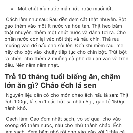
Một chút xíu nước mắm iốt hoặc muối iốt.
Cách làm như sau: Rau dền đem cắt thật nhuyễn. Bột
gạo thêm vào một ít nước và hòa tan. Thịt heo băm
thật nhuyễn, thêm một chút nước và đánh tơi ra. Cho
phần nước còn lại vào nồi thịt và nấu chín. Thả rau
muống vào để nấu cho sôi lên. Đến khi mềm rau, mẹ
hãy cho bột vào khuấy tiếp tục cho chín bột. Trút bột
ra chén, cho thêm 2 muỗng cà phê dầu ăn vào và trộn
đều. Nên nêm nếm nhạt.
Trẻ 10 tháng tuổi biếng ăn, chậm
lớn ăn gì? Cháo ếch lá sen
Nguyên liệu cần có cho món cháo ếch nấu lá sen: Thịt
ếch 100gr, lá sen 1 cái, bột sa nhân 5gr, gạo tẻ 150gr,
hành khô.
Cách làm: Gạo đem nhặt sạch, vo sơ qua, cho vào
xoong đổ thêm nước, nấu cho nhừ thành cháo. Ếch
làm sạch, đem băm nhỏ rồi cho vào xào với 1 thìa cà