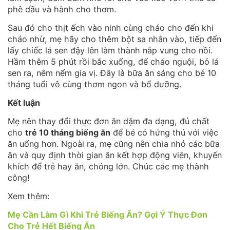
phê dầu và hành cho thơm.
Sau đó cho thịt ếch vào ninh cùng cháo cho đến khi
cháo nhừ, mẹ hãy cho thêm bột sa nhân vào, tiếp đến
lấy chiếc lá sen đậy lên làm thành nắp vung cho nồi.
Hầm thêm 5 phút rồi bắc xuống, để cháo nguội, bỏ lá
sen ra, nêm nếm gia vị. Đây là bữa ăn sáng cho bé 10
tháng tuổi vô cùng thơm ngon và bổ dưỡng.
Kết luận
Mẹ nên thay đổi thực đơn ăn dặm đa dạng, đủ chất
cho
trẻ 10 tháng biếng ăn
để bé có hứng thú với việc
ăn uống hơn. Ngoài ra, mẹ cũng nên chia nhỏ các bữa
ăn và quy định thời gian ăn kết hợp động viên, khuyến
khích để trẻ hay ăn, chóng lớn. Chúc các mẹ thành
công!
Xem thêm:
Mẹ Cần Làm Gì Khi Trẻ Biếng Ăn? Gợi Ý Thực Đơn
Cho Trẻ Hết Biếng Ăn