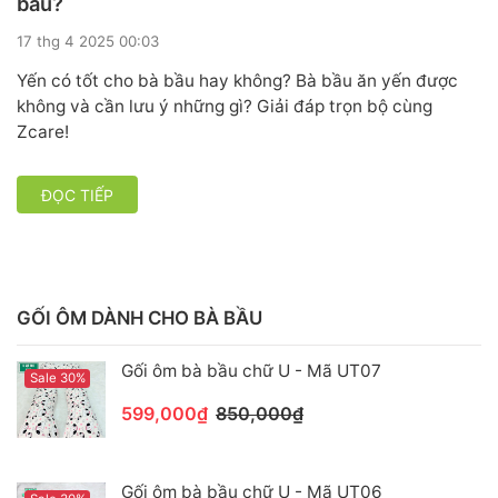
bầu?
17 thg 4 2025 00:03
Yến có tốt cho bà bầu hay không? Bà bầu ăn yến được
không và cần lưu ý những gì? Giải đáp trọn bộ cùng
Zcare!
ĐỌC TIẾP
GỐI ÔM DÀNH CHO BÀ BẦU
Gối ôm bà bầu chữ U - Mã UT07
Sale 30%
599,000₫
850,000₫
Gối ôm bà bầu chữ U - Mã UT06