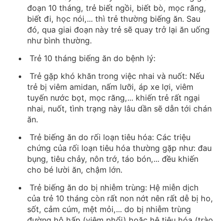
đoạn 10 tháng, trẻ biết ngồi, biết bò, mọc răng,
biết đi, học nói,... thì trẻ thường biếng ăn. Sau
đó, qua giai đoạn này trẻ sẽ quay trở lại ăn uống
như bình thường.
Trẻ 10 tháng biếng ăn do bệnh lý:
Trẻ gặp khó khăn trong việc nhai và nuốt: Nếu
trẻ bị viêm amidan, nấm lưỡi, áp xe lợi, viêm
tuyến nước bọt, mọc răng,... khiến trẻ rất ngại
nhai, nuốt, tình trạng này lâu dần sẽ dẫn tới chán
ăn.
Trẻ biếng ăn do rối loạn tiêu hóa: Các triệu
chứng của rối loạn tiêu hóa thường gặp như: đau
bụng, tiêu chảy, nôn trớ, táo bón,... đều khiến
cho bé lười ăn, chậm lớn.
Trẻ biếng ăn do bị nhiễm trùng: Hệ miễn dịch
của trẻ 10 tháng còn rất non nớt nên rất dễ bị ho,
sốt, cảm cúm, mệt mỏi,... do bị nhiễm trùng
đường hô hấp (viêm phổi) hoặc hệ tiêu hóa (trào