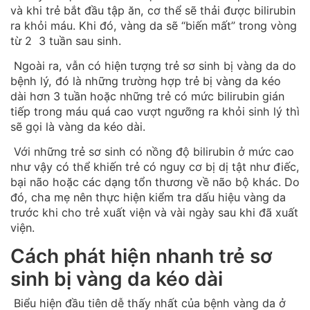
và khi trẻ bắt đầu tập ăn, cơ thể sẽ thải được bilirubin
ra khỏi máu. Khi đó, vàng da sẽ “biến mất” trong vòng
từ 2 3 tuần sau sinh.
Ngoài ra, vẫn có hiện tượng trẻ sơ sinh bị vàng da do
bệnh lý, đó là những trường hợp trẻ bị vàng da kéo
dài hơn 3 tuần hoặc những trẻ có mức bilirubin gián
tiếp trong máu quá cao vượt ngưỡng ra khỏi sinh lý thì
sẽ gọi là vàng da kéo dài.
Với những trẻ sơ sinh có nồng độ bilirubin ở mức cao
như vậy có thể khiến trẻ có nguy cơ bị dị tật như điếc,
bại não hoặc các dạng tổn thương về não bộ khác. Do
đó, cha mẹ nên thực hiện kiểm tra dấu hiệu vàng da
trước khi cho trẻ xuất viện và vài ngày sau khi đã xuất
viện.
Cách phát hiện nhanh trẻ sơ
sinh bị vàng da kéo dài
Biểu hiện đầu tiên dễ thấy nhất của bệnh vàng da ở