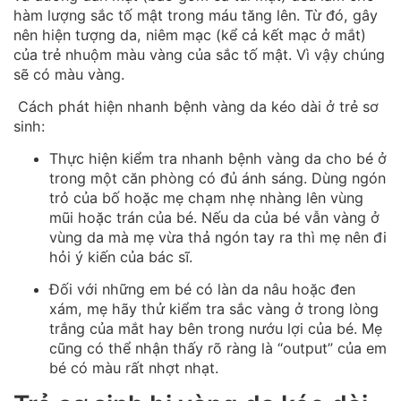
hàm lượng sắc tố mật trong máu tăng lên. Từ đó, gây
nên hiện tượng da, niêm mạc (kể cả kết mạc ở mắt)
của trẻ nhuộm màu vàng của sắc tố mật. Vì vậy chúng
sẽ có màu vàng.
Cách phát hiện nhanh bệnh vàng da kéo dài ở trẻ sơ
sinh:
Thực hiện kiểm tra nhanh bệnh vàng da cho bé ở
trong một căn phòng có đủ ánh sáng. Dùng ngón
trỏ của bố hoặc mẹ chạm nhẹ nhàng lên vùng
mũi hoặc trán của bé. Nếu da của bé vẫn vàng ở
vùng da mà mẹ vừa thả ngón tay ra thì mẹ nên đi
hỏi ý kiến của bác sĩ.
Đối với những em bé có làn da nâu hoặc đen
xám, mẹ hãy thử kiểm tra sắc vàng ở trong lòng
trắng của mắt hay bên trong nướu lợi của bé. Mẹ
cũng có thể nhận thấy rõ ràng là “output” của em
bé có màu rất nhợt nhạt.