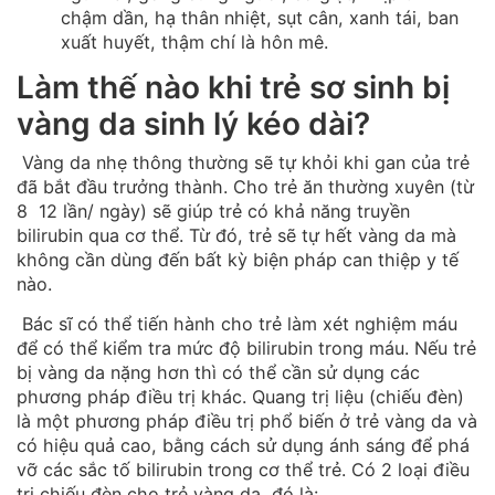
chậm dần, hạ thân nhiệt, sụt cân, xanh tái, ban
xuất huyết, thậm chí là hôn mê.
Làm thế nào khi trẻ sơ sinh bị
vàng da sinh lý kéo dài?
Vàng da nhẹ thông thường sẽ tự khỏi khi gan của trẻ
đã bắt đầu trưởng thành. Cho trẻ ăn thường xuyên (từ
8 12 lần/ ngày) sẽ giúp trẻ có khả năng truyền
bilirubin qua cơ thể. Từ đó, trẻ sẽ tự hết vàng da mà
không cần dùng đến bất kỳ biện pháp can thiệp y tế
nào.
Bác sĩ có thể tiến hành cho trẻ làm xét nghiệm máu
để có thể kiểm tra mức độ bilirubin trong máu. Nếu trẻ
bị vàng da nặng hơn thì có thể cần sử dụng các
phương pháp điều trị khác. Quang trị liệu (chiếu đèn)
là một phương pháp điều trị phổ biến ở trẻ vàng da và
có hiệu quả cao, bằng cách sử dụng ánh sáng để phá
vỡ các sắc tố bilirubin trong cơ thể trẻ. Có 2 loại điều
trị chiếu đèn cho trẻ vàng da, đó là: