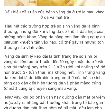
Dấu hiệu đầu tiên của bệnh vàng da ở trẻ là màu vàng
ở da và mắt trẻ
Hầu hết các trường hợp trẻ sơ sinh vàng da là bình
thường, nhưng đôi khi vàng da có thể là dấu hiệu của
những bệnh khác. Vàng da nặng còn làm tăng nguy cơ
bilirubin khuếch tán vào não, có thể gây ra những tổn
thương não vĩnh viễn.
Vàng da sinh lý kéo dài là tình trạng trẻ sơ sinh bị
vàng da liên tục từ 1 tuần đến 10 ngày (mặc dù trẻ vẫn
sinh đủ tháng) hay trên 2 3 tuần (đối với những trẻ đẻ
non trước 37 tuần thai) mà không hết. Tình trạng vàng
da kéo dài là do bilirubin trong cơ thể của bé sơ sinh
tăng cao dẫn đến hiện tượng da và phần màng cứng
(ở mắt) cũng bị chuyển sang màu vàng.
Như vậy, khi bộ phận gan hay đường dẫn mật bị viêm
hoặc xảy ra những bất thường khác trong tế bào gan
và đường dẫn mật (bao gồm cả túi mật) đều làm cho