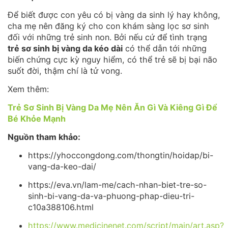
Để biết được con yêu có bị vàng da sinh lý hay không,
cha mẹ nên đăng ký cho con khám sàng lọc sơ sinh
đối với những trẻ sinh non. Bởi nếu cứ để tình trạng
trẻ sơ sinh bị vàng da kéo dài
có thể dẫn tới những
biến chứng cực kỳ nguy hiểm, có thể trẻ sẽ bị bại não
suốt đời, thậm chí là tử vong.
Xem thêm:
Trẻ Sơ Sinh Bị Vàng Da Mẹ Nên Ăn Gì Và Kiêng Gì Để
Bé Khỏe Mạnh
Nguồn tham khảo:
https://yhoccongdong.com/thongtin/hoidap/bi-
vang-da-keo-dai/
https://eva.vn/lam-me/cach-nhan-biet-tre-so-
sinh-bi-vang-da-va-phuong-phap-dieu-tri-
c10a388106.html
https://www.medicinenet.com/script/main/art.asp?