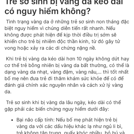
Trẻ sơ sinh bị vàng da kéo dài
có nguy hiểm không?
Tình trạng vàng da ở những trẻ sơ sinh non tháng đặc
biệt nguy hiểm vì chúng diễn tiến rất nhanh. Nếu
không được phát hiện để kịp thời điều trị sớm sẽ
khiến cho trẻ bị nhiễm độc thần kinh, từ đó gây tử
vong hoặc xảy ra các di chứng nặng nề.
Khi trẻ bị vàng da kéo dài hơn 10 ngày không dứt hay
cơ thể trẻ bỗng nhiên bị vàng da bất thường, có thể là
dạng vàng da nhạt, vàng đậm, vàng nâu,... thì tốt nhất
bố mẹ nên đưa trẻ đi thăm khám sức khỏe để có để
đánh giá chính xác nguyên nhân và cách xử lý vàng
da.
Trẻ sơ sinh khi bị vàng da lâu ngày, kéo dài có thể
gặp phải các biến chứng nguy hiểm dưới đây:
Bại não cấp tính: Nếu bố mẹ phát hiện trẻ bị
vàng da với các dấu hiệu khác lạ như ngủ li bì,
trẻ không tập trung, quấy khóc nhiều, bỏ bú và