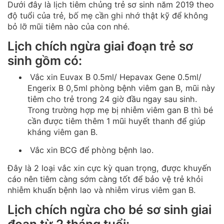
Dưới đây là lịch tiêm chủng trẻ sơ sinh năm 2019 theo
độ tuổi của trẻ, bố mẹ cần ghi nhớ thật kỹ để không
bỏ lỡ mũi tiêm nào của con nhé.
Lịch chích ngừa giai đoạn trẻ sơ
sinh gồm có:
Vắc xin Euvax B 0.5ml/ Hepavax Gene 0.5ml/
Engerix B 0,5ml phòng bệnh viêm gan B, mũi này
tiêm cho trẻ trong 24 giờ đầu ngay sau sinh.
Trong trường hợp mẹ bị nhiễm viêm gan B thì bé
cần được tiêm thêm 1 mũi huyết thanh để giúp
kháng viêm gan B.
Vắc xin BCG để phòng bệnh lao.
Đây là 2 loại vắc xin cực kỳ quan trọng, được khuyến
cáo nên tiêm càng sớm càng tốt để bảo vệ trẻ khỏi
nhiễm khuẩn bệnh lao và nhiễm virus viêm gan B.
Lịch chích ngừa cho bé sơ sinh giai
đoạn từ 2 tháng tuổi: