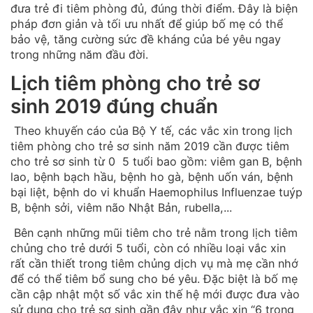
đưa trẻ đi tiêm phòng đủ, đúng thời điểm. Đây là biện
pháp đơn giản và tối ưu nhất để giúp bố mẹ có thể
bảo vệ, tăng cường sức đề kháng của bé yêu ngay
trong những năm đầu đời.
Lịch tiêm phòng cho trẻ sơ
sinh 2019 đúng chuẩn
Theo khuyến cáo của Bộ Y tế, các vắc xin trong lịch
tiêm phòng cho trẻ sơ sinh năm 2019 cần được tiêm
cho trẻ sơ sinh từ 0 5 tuổi bao gồm: viêm gan B, bệnh
lao, bệnh bạch hầu, bệnh ho gà, bệnh uốn ván, bệnh
bại liệt, bệnh do vi khuẩn Haemophilus Influenzae tuýp
B, bệnh sởi, viêm não Nhật Bản, rubella,...
Bên cạnh những mũi tiêm cho trẻ nằm trong lịch tiêm
chủng cho trẻ dưới 5 tuổi, còn có nhiều loại vắc xin
rất cần thiết trong tiêm chủng dịch vụ mà mẹ cần nhớ
để có thể tiêm bổ sung cho bé yêu. Đặc biệt là bố mẹ
cần cập nhật một số vắc xin thế hệ mới được đưa vào
sử dụng cho trẻ sơ sinh gần đây như vắc xin “6 trong