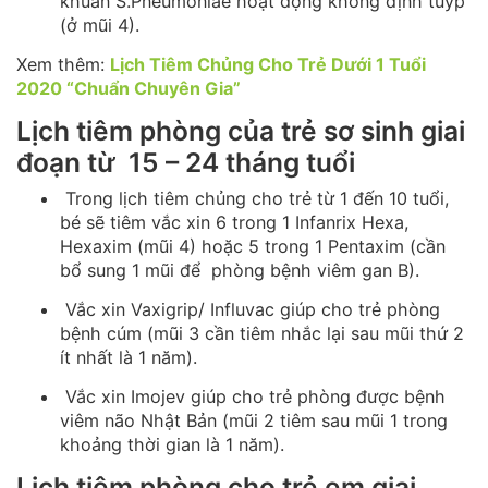
khuẩn S.Pneumoniae hoạt động không định tuýp
(ở mũi 4).
Xem thêm:
Lịch Tiêm Chủng Cho Trẻ Dưới 1 Tuổi
2020 “Chuẩn Chuyên Gia”
Lịch tiêm phòng của trẻ sơ sinh giai
đoạn từ 15 – 24 tháng tuổi
Trong lịch tiêm chủng cho trẻ từ 1 đến 10 tuổi,
bé sẽ tiêm vắc xin 6 trong 1 Infanrix Hexa,
Hexaxim (mũi 4) hoặc 5 trong 1 Pentaxim (cần
bổ sung 1 mũi để phòng bệnh viêm gan B).
Vắc xin Vaxigrip/ Influvac giúp cho trẻ phòng
bệnh cúm (mũi 3 cần tiêm nhắc lại sau mũi thứ 2
ít nhất là 1 năm).
Vắc xin Imojev giúp cho trẻ phòng được bệnh
viêm não Nhật Bản (mũi 2 tiêm sau mũi 1 trong
khoảng thời gian là 1 năm).
Lịch tiêm phòng cho trẻ em giai