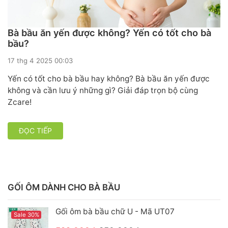
Bà bầu ăn yến được không? Yến có tốt cho bà
bầu?
17 thg 4 2025 00:03
Yến có tốt cho bà bầu hay không? Bà bầu ăn yến được
không và cần lưu ý những gì? Giải đáp trọn bộ cùng
Zcare!
ĐỌC TIẾP
GỐI ÔM DÀNH CHO BÀ BẦU
Gối ôm bà bầu chữ U - Mã UT07
Sale 30%