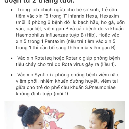
Trong lịch chích ngừa cho bé sơ sinh, trẻ cần
tiêm vắc xin “6 trong 1” Infanrix Hexa, Hexaxim
(mũi 1) phòng 6 bệnh đó là: bạch hầu, ho gà, uốn
ván, bại liệt, viêm gan B và các bệnh do vi khuẩn
Haemophilus influenzae tuýp B (Hib). Hoặc vắc
xin 5 trong 1 Pentaxim (nếu trẻ tiêm vắc xin 5
trong 1 thì cần bổ sung thêm mũi viêm gan B).
Vắc xin Rotateq hoặc Rotarix giúp phòng bệnh
tiêu chảy cho trẻ do Rota virus gây ra (liều 1).
Vắc xin Synflorix phòng chống bệnh viêm não,
viêm phổi, nhiễm khuẩn đường huyết, viêm tai
giữa cho trẻ do phế cầu khuẩn S.Pneumoniae
không định tuýp (mũi 1).