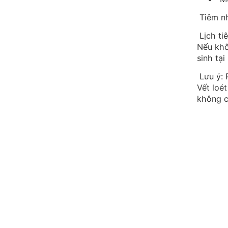
Tiêm nh
Lịch tiê
Nếu khô
sinh tại
Lưu ý: 
Vết loé
không c