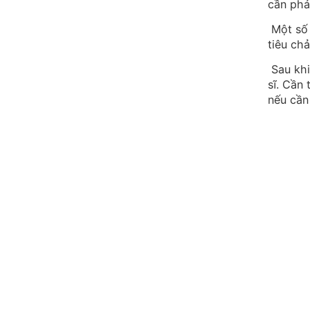
cần phả
Một số 
tiêu chả
Sau khi
sĩ. Cần
nếu cần