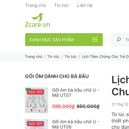
Trang chủ
Tin tức
Liên hệ
DANH MỤC SẢN PHẨM
Trang chủ
Tin tức
Tin tức
Lịch Tiêm Chủng Cho Trẻ D
GỐI ÔM DÀNH CHO BÀ BẦU
Lịc
Chu
Gối ôm bà bầu chữ U -
Sale 30%
Mã UT07
27 thg 12
599,000₫
850,000₫
Từ lúc s
thiết p
Gối ôm bà bầu chữ U -
Sale 30%
Mã UT06
cho đún