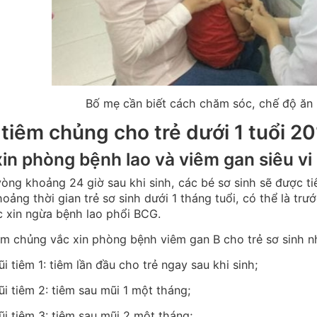
Bố mẹ cần biết cách chăm sóc, chế độ ăn 
 tiêm chủng cho trẻ dưới 1 tuổi 2
in phòng bệnh lao và viêm gan siêu vi
òng khoảng 24 giờ sau khi sinh, các bé sơ sinh sẽ được ti
oảng thời gian trẻ sơ sinh dưới 1 tháng tuổi, có thể là trư
c xin ngừa bệnh lao phổi BCG.
êm chủng vắc xin phòng bệnh viêm gan B cho trẻ sơ sinh n
i tiêm 1: tiêm lần đầu cho trẻ ngay sau khi sinh;
i tiêm 2: tiêm sau mũi 1 một tháng;
i tiêm 3: tiêm sau mũi 2 một tháng;