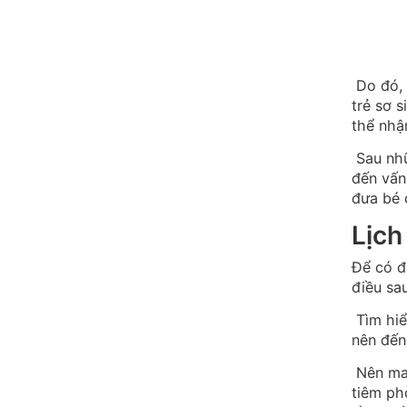
Do đó, 
trẻ sơ 
thể nhậ
Sau nhữ
đến vấn
đưa bé 
Lịch
Để có đ
điều sau
Tìm hiể
nên đến
Nên man
tiêm ph