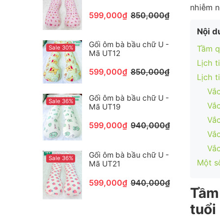
nhiễm n
599,000₫
850,000₫
Nội d
Gối ôm bà bầu chữ U -
Tầm qu
Sale 30%
Mã UT12
Lịch t
599,000₫
850,000₫
Lịch t
Vắc
Gối ôm bà bầu chữ U -
Sale 36%
Vắc
Mã UT19
Vắc
599,000₫
940,000₫
Vắc
Vắ
Gối ôm bà bầu chữ U -
Sale 36%
Một s
Mã UT21
599,000₫
940,000₫
Tầm 
tuổi