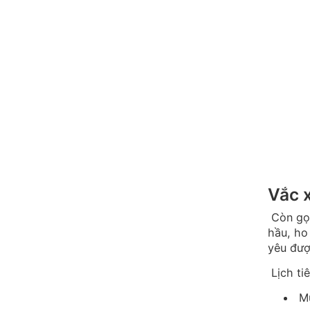
Vắc x
Còn gọi 
hầu, ho
yêu đượ
Lịch ti
Mũ