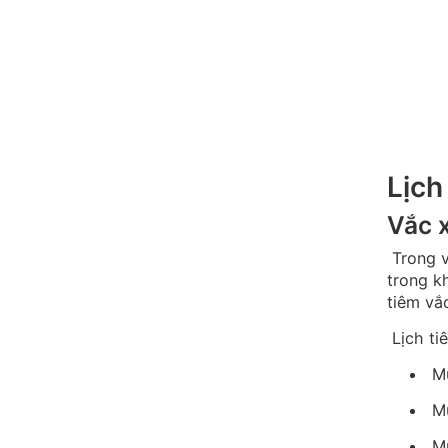
Lịch
Vắc x
Trong v
trong kh
tiêm vắ
Lịch ti
Mũ
Mũ
Mũ