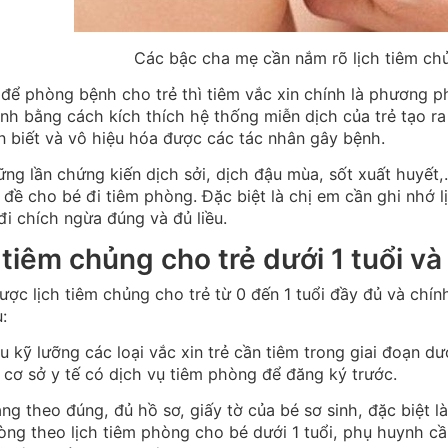
Các bậc cha mẹ cần nắm rõ lịch tiêm chủ
để phòng bệnh cho trẻ thì tiêm vắc xin chính là phương p
sinh bằng cách kích thích hệ thống miễn dịch của trẻ tạo 
n biết và vô hiệu hóa được các tác nhân gây bệnh.
ng lần chứng kiến dịch sởi, dịch đậu mùa, sốt xuất huyết,
 đề cho bé đi tiêm phòng. Đặc biệt là chị em cần ghi nhớ l
đi chích ngừa đúng và đủ liều.
 tiêm chủng cho trẻ dưới 1 tuổi v
ược lịch tiêm chủng cho trẻ từ 0 đến 1 tuổi đầy đủ và chí
:
u kỹ lưỡng các loại vắc xin trẻ cần tiêm trong giai đoạn dư
 cơ sở y tế có dịch vụ tiêm phòng để đăng ký trước.
g theo đúng, đủ hồ sơ, giấy tờ của bé sơ sinh, đặc biệt là
òng theo lịch tiêm phòng cho bé dưới 1 tuổi, phụ huynh cầ