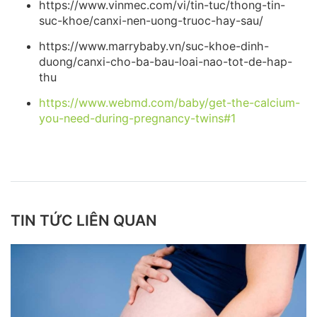
https://www.vinmec.com/vi/tin-tuc/thong-tin-
suc-khoe/canxi-nen-uong-truoc-hay-sau/
https://www.marrybaby.vn/suc-khoe-dinh-
duong/canxi-cho-ba-bau-loai-nao-tot-de-hap-
thu
https://www.webmd.com/baby/get-the-calcium-
you-need-during-pregnancy-twins#1
TIN TỨC LIÊN QUAN