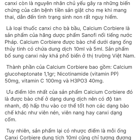
canxi còn là nguyên nhân chủ yếu gây ra những biến
chứng của căn bệnh tiền sản giật cho mẹ khi mang
thai, dẫn đến tình trạng sinh non rất nguy hiểm.
Là loại thuốc canxi cho bà bầu, Calcium Corbiere là
sản phẩm của hãng dược phẩm Sanofi nổi tiếng nước
Pháp. Calcium Corbiere được bào chế dưới dạng ống
thủy tinh có chứa dung dịch 10ml và 5ml. Sản phẩm
bổ sung canxi này khá phổ biến ở thị trường Việt Nam.
Thành phần của Calcium Corbiere bao gồm: Calcium
glucoheptonate 1,1gr; Nicotinamide (vitamin PP)
50mg, vitamin C 100mg và H3PO3 40mg.
Ưu điểm lớn nhất của sản phẩm Calcium Corbiere đó
là được bào chế ở dạng dung dịch nên có độ tan
nhanh, độ hấp thu vào cơ thể tốt hơn các dạng bào
chế khác như viên nén, viên nang hay canxi dạng
cốm.
Tuy nhiên, sản phẩm lại có nhược điểm là mỗi ống
Canxi Corbiere dung tích 10ml cũng chỉ tương đương