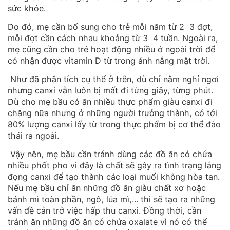
sức khỏe.
Do đó, mẹ cần bổ sung cho trẻ mỗi năm từ 2 3 đợt,
mỗi đợt cần cách nhau khoảng từ 3 4 tuần. Ngoài ra,
mẹ cũng cần cho trẻ hoạt động nhiều ở ngoài trời để
có nhận được vitamin D từ trong ánh nắng mặt trời.
Như đã phân tích cụ thể ở trên, dù chỉ nằm nghỉ ngơi
nhưng canxi vẫn luôn bị mất đi từng giây, từng phút.
Dù cho mẹ bầu có ăn nhiều thực phẩm giàu canxi đi
chăng nữa nhưng ở những người trưởng thành, có tới
80% lượng canxi lấy từ trong thực phẩm bị cơ thể đào
thải ra ngoài.
Vậy nên, mẹ bầu cần tránh dùng các đồ ăn có chứa
nhiều phốt pho vì đây là chất sẽ gây ra tình trạng lắng
đọng canxi để tạo thành các loại muối không hòa tan.
Nếu mẹ bầu chỉ ăn những đồ ăn giàu chất xơ hoặc
bánh mì toàn phần, ngô, lúa mì,... thì sẽ tạo ra những
vấn đề cản trở việc hấp thu canxi. Đồng thời, cần
tránh ăn những đồ ăn có chứa oxalate vì nó có thể