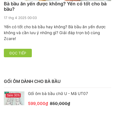
Bà bầu ăn yến được không? Yến có tốt cho bà
bầu?
17 thg 4 2025 00:03
Yến có tốt cho bà bầu hay không? Bà bầu ăn yến được
không và cần lưu ý những gì? Giải đáp trọn bộ cùng
Zcare!
ĐỌC TIẾP
GỐI ÔM DÀNH CHO BÀ BẦU
Gối ôm bà bầu chữ U - Mã UT07
Sale 30%
599,000₫
850,000₫