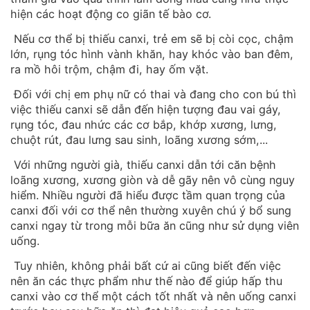
hiện các hoạt động co giãn tế bào cơ.
Nếu cơ thể bị thiếu canxi, trẻ em sẽ bị còi cọc, chậm
lớn, rụng tóc hình vành khăn, hay khóc vào ban đêm,
ra mồ hôi trộm, chậm đi, hay ốm vặt.
Đối với chị em phụ nữ có thai và đang cho con bú thì
việc thiếu canxi sẽ dẫn đến hiện tượng đau vai gáy,
rụng tóc, đau nhức các cơ bắp, khớp xương, lưng,
chuột rút, đau lưng sau sinh, loãng xương sớm,...
Với những người già, thiếu canxi dẫn tới căn bệnh
loãng xương, xương giòn và dễ gãy nên vô cùng nguy
hiểm. Nhiều người đã hiểu được tầm quan trọng của
canxi đối với cơ thể nên thường xuyên chú ý bổ sung
canxi ngay từ trong mỗi bữa ăn cũng như sử dụng viên
uống.
Tuy nhiên, không phải bất cứ ai cũng biết đến việc
nên ăn các thực phẩm như thế nào để giúp hấp thu
canxi vào cơ thể một cách tốt nhất và nên uống canxi